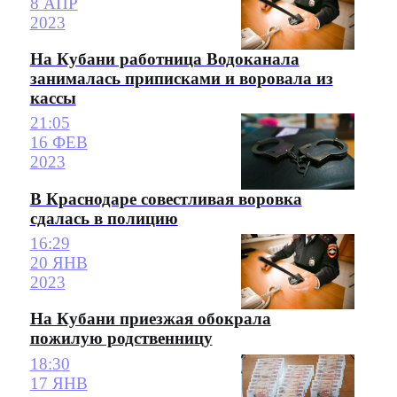
8 АПР
2023
На Кубани работница Водоканала
занималась приписками и воровала из
кассы
21:05
16 ФЕВ
2023
В Краснодаре совестливая воровка
сдалась в полицию
16:29
20 ЯНВ
2023
На Кубани приезжая обокрала
пожилую родственницу
18:30
17 ЯНВ