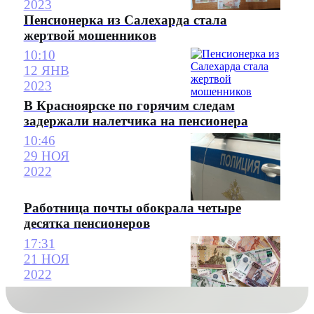
2023
Пенсионерка из Салехарда стала
жертвой мошенников
10:10
12 ЯНВ
2023
В Красноярске по горячим следам
задержали налетчика на пенсионера
10:46
29 НОЯ
2022
Работница почты обокрала четыре
десятка пенсионеров
17:31
21 НОЯ
2022