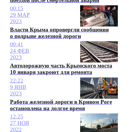
поездов после смертельной аварии
00:15
29 МАР
2023
Власти Крыма опровергли сообщения
о подрыве железной дороги
00:41
24 ФЕВ
2023
Автодорожную часть Крымского моста
10 января закроют для ремонта
22:22
9 ЯНВ
2023
Работа железной дороги в Кривом Роге
остановлена на долгое время
12:25
27 НОЯ
2022