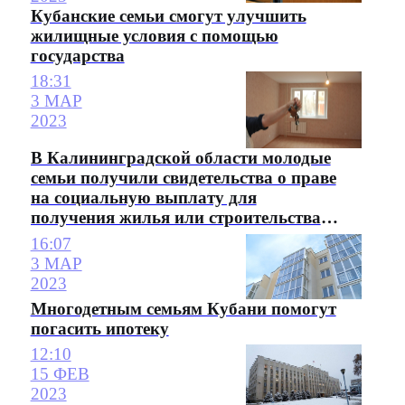
Кубанские семьи смогут улучшить
жилищные условия с помощью
государства
18:31
3 МАР
2023
В Калининградской области молодые
семьи получили свидетельства о праве
на социальную выплату для
получения жилья или строительства
частного дома
16:07
3 МАР
2023
Многодетным семьям Кубани помогут
погасить ипотеку
12:10
15 ФЕВ
2023