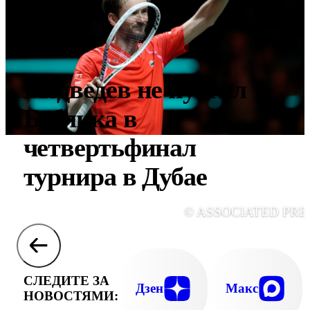
Медведев не пустил
Бублика в
четвертьфинал
турнира в Дубае
© ASSOCIATED PRE
СЛЕДИТЕ ЗА
Дзен
Макс
НОВОСТЯМИ: