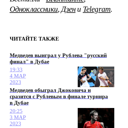
Одноклассники
,
Дзен
и
Telegram
.
ЧИТАЙТЕ ТАКЖЕ
Медведев выиграл у Рублева "русский
финал" в Дубае
19:33
4 МАР
2023
Медведев обыграл Джоковича и
сразится с Рублевым в финале турнира
в Дубае
20:25
3 МАР
2023