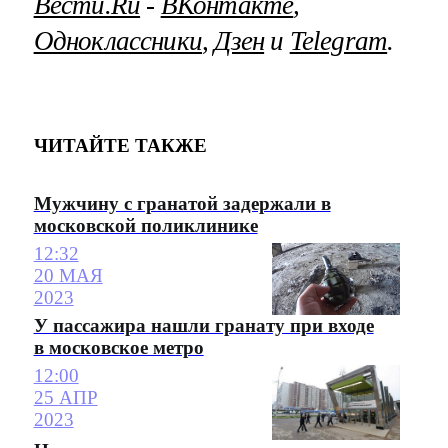
Вести.Ru
‐
ВКонтакте
,
Одноклассники
,
Дзен
и
Telegram
.
ЧИТАЙТЕ ТАКЖЕ
Мужчину с гранатой задержали в
московской поликлинике
12:32
20 МАЯ
2023
У пассажира нашли гранату при входе
в московское метро
12:00
25 АПР
2023