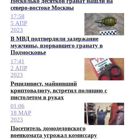
Несколько десятков гранат нашли на
северо-востоке Москвы
17:58
5 АПР
2023
В МВД подтвердили задержание
мужчины, взорвавшего гранату в
Подмосковье
17:41
2 АПР
2023
Рецидивист, майнивший
криптовалюту, встретил полицию с
пистолетом в руках
01:06
18 МАР
2023
Посетитель домодедовского
военкомата угрожал комиссару