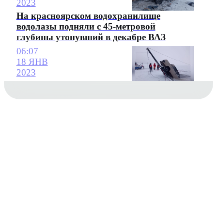
2023
На красноярском водохранилище
водолазы подняли с 45-метровой
глубины утонувший в декабре ВАЗ
06:07
18 ЯНВ
2023