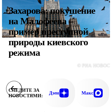
Захарова: покушение
на Малофеева –
пример преступной
природы киевского
режима
© РИА НОВОС
СЛЕДИТЕ ЗА
Дзен
Макс
НОВОСТЯМИ: