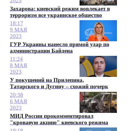
2023
Захарова: киевский режим вовлекает в
терроризм все украинское общество
18:17
9 МАЯ
2023
ГУР Украины нанесло прямой удар по
администрации Байдена
11:24
8 МАЯ
2023
У покушений на Прилепина,
Татарского и Дугину – схожий почерк
20:38
6 МАЯ
2023
МИД России прокомментировал
"кровавую акцию" киевского режима
19:18