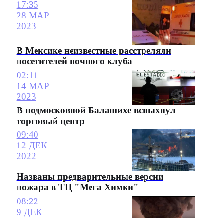
17:35
28 МАР
2023
В Мексике неизвестные расстреляли
посетителей ночного клуба
02:11
14 МАР
2023
В подмосковной Балашихе вспыхнул
торговый центр
09:40
12 ДЕК
2022
Названы предварительные версии
пожара в ТЦ "Мега Химки"
08:22
9 ДЕК