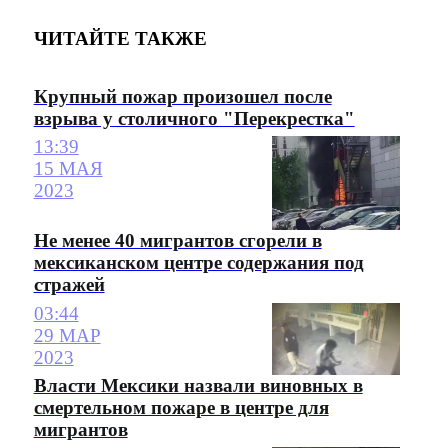
ЧИТАЙТЕ ТАКЖЕ
Крупный пожар произошел после
взрыва у столичного "Перекрестка"
13:39
15 МАЯ
2023
Не менее 40 мигрантов сгорели в
мексиканском центре содержания под
стражей
03:44
29 МАР
2023
Власти Мексики назвали виновных в
смертельном пожаре в центре для
мигрантов