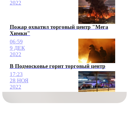
2022
Пожар охватил торговый центр "Мега
Химки"
06:59
9 ДЕК
2022
В Подмосковье горит торговый центр
17:23
28 НОЯ
2022