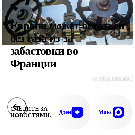
Европа может остаться
без газа из-за
забастовки во
Франции
© РИА НОВОС
СЛЕДИТЕ ЗА
Дзен
Макс
НОВОСТЯМИ: