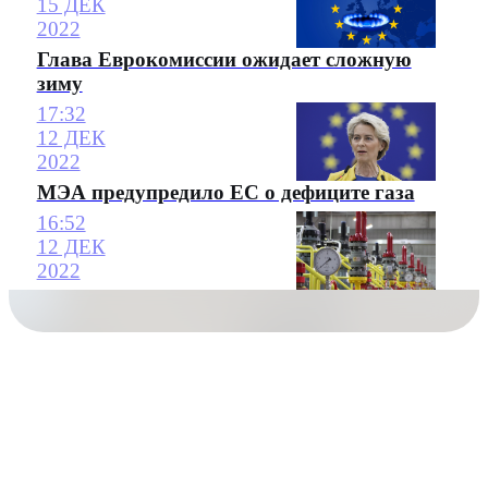
15 ДЕК
2022
Глава Еврокомиссии ожидает сложную
зиму
17:32
12 ДЕК
2022
МЭА предупредило ЕС о дефиците газа
16:52
12 ДЕК
2022