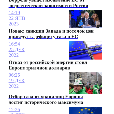
энергетической зависимости России
14:19
22 ЯНВ
2023
Новак: санкции Запада и потолок цен
приведут к дефициту газа в ЕС
16:54
25 ДЕК
2022
Отказ от российской энергии стоил
Европе триллион долларов
06:25
19 ДЕК
2022
Отбор газа из хранилищ Европы
достиг исторического максимума
12:26