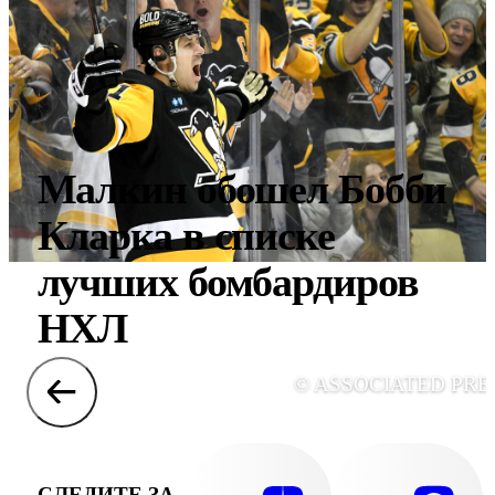
Малкин обошел Бобби
Кларка в списке
лучших бомбардиров
НХЛ
© ASSOCIATED PRE
СЛЕДИТЕ ЗА