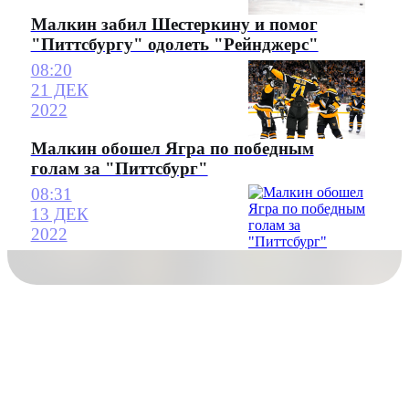
Малкин забил Шестеркину и помог
"Питтсбургу" одолеть "Рейнджерс"
08:20
21 ДЕК
2022
Малкин обошел Ягра по победным
голам за "Питтсбург"
08:31
13 ДЕК
2022