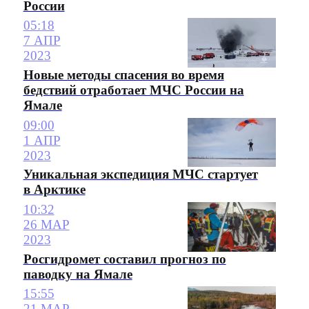
России
05:18
7 АПР
2023
Новые методы спасения во время
бедствий отработает МЧС России на
Ямале
09:00
1 АПР
2023
Уникальная экспедиция МЧС стартует
в Арктике
10:32
26 МАР
2023
Росгидромет составил прогноз по
паводку на Ямале
15:55
21 МАР