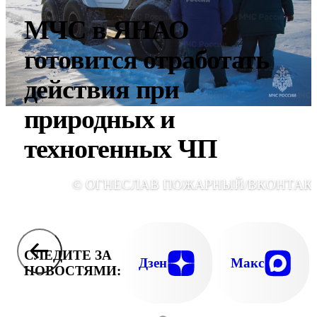
МЧС в ЯНАО
готовится отработать
действия при
природных и
техногенных ЧП
© ОГНЕСЛАВ ПОЖАРНЫЙ/ВКОНТАК
СЛЕДИТЕ ЗА
Дзен
Макс
НОВОСТЯМИ: