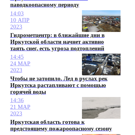
паводкоопасному периоду
14:03
10 АПР
2023
Гидрометцентр: в ближайшие дни в
Иркутской области начнет активно
таять снег, есть угроза подтоплений
14:45
24 МАР
2023
Чтобы не затопило. Лед в руслах рек
Иркутска растапливают с помощью
горячей воды
14:36
21 МАР
2023
Иркутская область готова к
предстоящему пожароопасному сезону