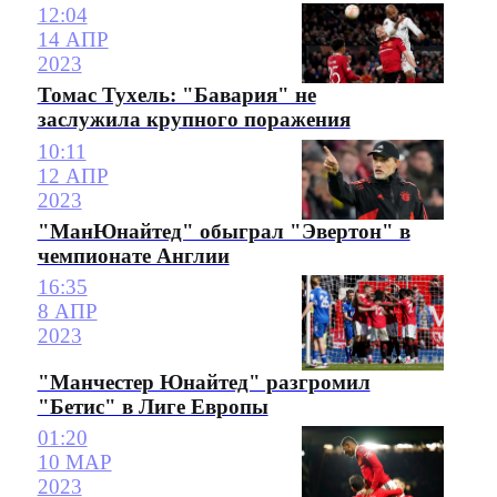
12:04
14 АПР
2023
Томас Тухель: "Бавария" не
заслужила крупного поражения
10:11
12 АПР
2023
"МанЮнайтед" обыграл "Эвертон" в
чемпионате Англии
16:35
8 АПР
2023
"Манчестер Юнайтед" разгромил
"Бетис" в Лиге Европы
01:20
10 МАР
2023