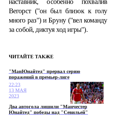
наставник, особенно похвалив
Вегорст ("он был близок к голу
много раз") и Бруну ("вел команду
за собой, диктуя ход игры").
ЧИТАЙТЕ ТАКЖЕ
"МанЮнайтед" прервал серию
поражений в премьер-лиге
22:23
13 МАЯ
2023
Два автогола лишили "Манчестер
Юнайтед" победы над "Севильей"