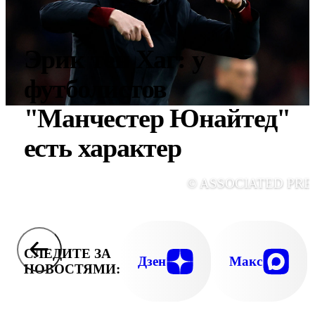
Эрик тен Хаг: у
футболистов
"Манчестер Юнайтед"
есть характер
© ASSOCIATED PRE
СЛЕДИТЕ ЗА
Дзен
Макс
НОВОСТЯМИ: