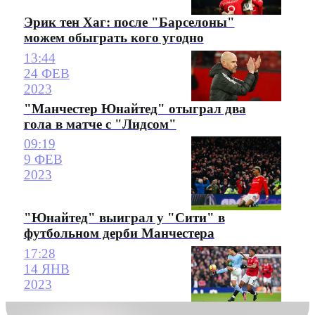
Эрик тен Хаг: после "Барселоны"
можем обыграть кого угодно
13:44
24 ФЕВ
2023
"Манчестер Юнайтед" отыграл два
гола в матче с "Лидсом"
09:19
9 ФЕВ
2023
"Юнайтед" выиграл у "Сити" в
футбольном дерби Манчестера
17:28
14 ЯНВ
2023