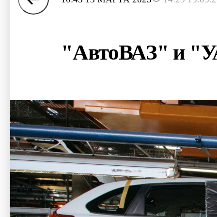
"АвтоВАЗ" и "У