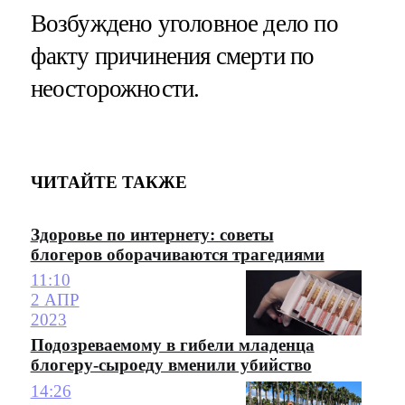
Возбуждено уголовное дело по
факту причинения смерти по
неосторожности.
ЧИТАЙТЕ ТАКЖЕ
Здоровье по интернету: советы
блогеров оборачиваются трагедиями
11:10
2 АПР
2023
Подозреваемому в гибели младенца
блогеру-сыроеду вменили убийство
14:26