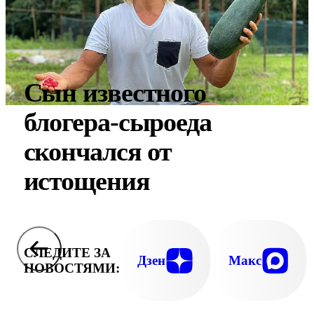
Сын известного
блогера-сыроеда
скончался от
истощения
СЛЕДИТЕ ЗА
Дзен
Макс
НОВОСТЯМИ: