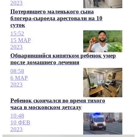
2023
Потерявшего маленького сына
блогера-сыроеда арестовали на 10
суток
15:52
15 МАР
2023
Обварившийся кипятком ребенок умер
после домашнего лечения
08:58
6 МАР
2023
Ребенок скончался во время тихого
часа в московском детсаду
10:48
10 ФЕВ
2023