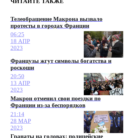
ЧИТАЙТЕ ТАКЖЕ
Телеобращение Макрона вызвало
протесты в городах Франции
06:25
18 АПР
2023
Французы жгут символы богатства и
роскоши
20:50
13 АПР
2023
Макрон отменил свои поездки по
Франции из-за беспорядков
21:14
28 МАР
2023
Гранаты на головах: полицейские