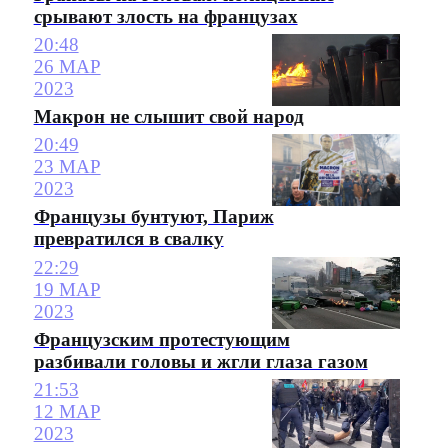
срывают злость на французах
20:48
26 МАР
2023
Макрон не слышит свой народ
20:49
23 МАР
2023
Французы бунтуют, Париж
превратился в свалку
22:29
19 МАР
2023
Французским протестующим
разбивали головы и жгли глаза газом
21:53
12 МАР
2023