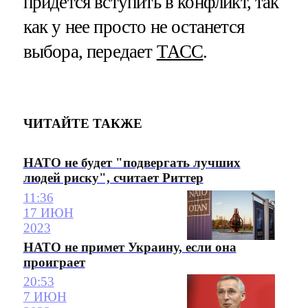
придется вступить в конфликт, так
как у нее просто не останется
выбора, передает
ТАСС
.
ЧИТАЙТЕ ТАКЖЕ
НАТО не будет "подвергать лучших
людей риску", считает Риттер
11:36
17 ИЮН
2023
НАТО не примет Украину, если она
проиграет
20:53
7 ИЮН