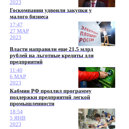
2023
Госкомпании удвоили закупки у
малого бизнеса
17:47
27 МАР
2023
Власти направили еще 21,5 млрд
рублей на льготные кредиты для
предприятий
11:40
6 МАР
2023
Кабмин РФ продлил программу
поддержки предприятий легкой
промышленности
18:54
5 ЯНВ
2023