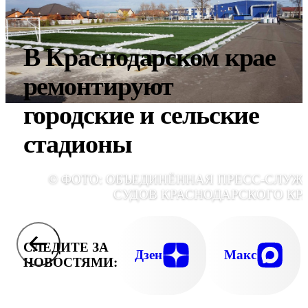
В Краснодарском крае
ремонтируют
городские и сельские
стадионы
© ФОТО: ОБЪЕДИНЁННАЯ ПРЕСС-СЛУЖ
СУДОВ КРАСНОДАРСКОГО КР
СЛЕДИТЕ ЗА
Дзен
Макс
НОВОСТЯМИ: