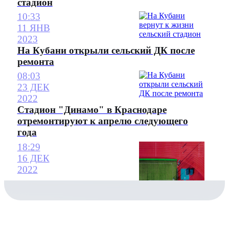
стадион
10:33
11 ЯНВ
2023
На Кубани открыли сельский ДК после
ремонта
08:03
23 ДЕК
2022
Стадион "Динамо" в Краснодаре
отремонтируют к апрелю следующего
года
18:29
16 ДЕК
2022