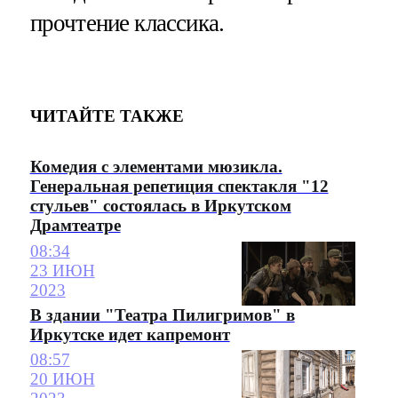
прочтение классика.
ЧИТАЙТЕ ТАКЖЕ
Комедия с элементами мюзикла.
Генеральная репетиция спектакля "12
стульев" состоялась в Иркутском
Драмтеатре
08:34
23 ИЮН
2023
В здании "Театра Пилигримов" в
Иркутске идет капремонт
08:57
20 ИЮН