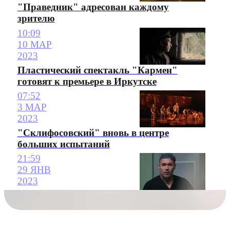
"Праведник" адресован каждому
зрителю
10:09
10 МАР
2023
Пластический спектакль "Кармен"
готовят к премьере в Иркутске
07:52
3 МАР
2023
"Склифосовский" вновь в центре
больших испытаний
21:59
29 ЯНВ
2023