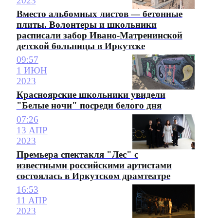
2023
Вместо альбомных листов — бетонные
плиты. Волонтеры и школьники
расписали забор Ивано-Матренинской
детской больницы в Иркутске
09:57
1 ИЮН
2023
Красноярские школьники увидели
"Белые ночи" посреди белого дня
07:26
13 АПР
2023
Премьера спектакля "Лес" с
известными российскими артистами
состоялась в Иркутском драмтеатре
16:53
11 АПР
2023