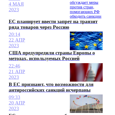
4 МАЯ
2023
ЕС планирует ввести запрет на транзит
ряда товаров через Россию
20:14
22 АПР
2023
США предупредили страны Европы о
методах, используемых Россией
22:46
21 АПР
2023
В ЕС признают, что возможности для
антироссийских санкций исчерпаны
09:33
20 АПР
2023