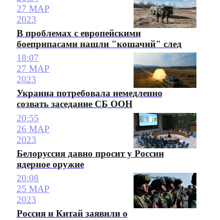
27 МАР
2023
В проблемах с европейскими
боеприпасами нашли "кошачий" след
18:07
27 МАР
2023
Украина потребовала немедленно
созвать заседание СБ ООН
20:55
26 МАР
2023
Белоруссия давно просит у России
ядерное оружие
20:08
25 МАР
2023
Россия и Китай заявили о