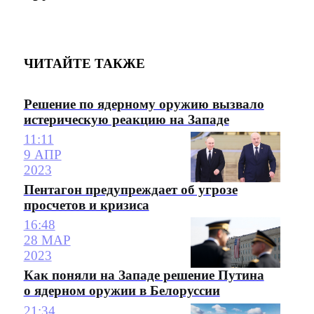
ЧИТАЙТЕ ТАКЖЕ
Решение по ядерному оружию вызвало
истерическую реакцию на Западе
11:11
9 АПР
2023
Пентагон предупреждает об угрозе
просчетов и кризиса
16:48
28 МАР
2023
Как поняли на Западе решение Путина
о ядерном оружии в Белоруссии
21:34