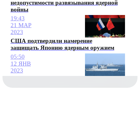
недопустимости развязывания ядерной
войны
19:43
21 МАР
2023
США подтвердили намерение
защищать Японию ядерным оружием
05:50
12 ЯНВ
2023