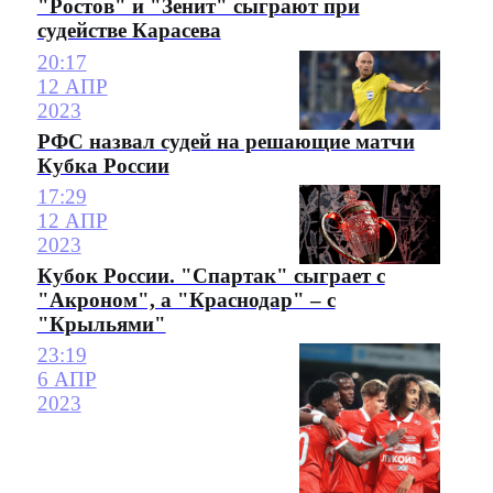
"Ростов" и "Зенит" сыграют при
судействе Карасева
20:17
12 АПР
2023
РФС назвал судей на решающие матчи
Кубка России
17:29
12 АПР
2023
Кубок России. "Спартак" сыграет с
"Акроном", а "Краснодар" – с
"Крыльями"
23:19
6 АПР
2023