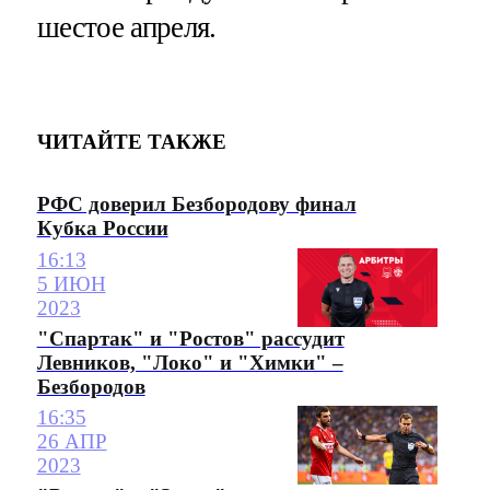
шестое апреля.
ЧИТАЙТЕ ТАКЖЕ
РФС доверил Безбородову финал
Кубка России
16:13
5 ИЮН
2023
"Спартак" и "Ростов" рассудит
Левников, "Локо" и "Химки" –
Безбородов
16:35
26 АПР
2023