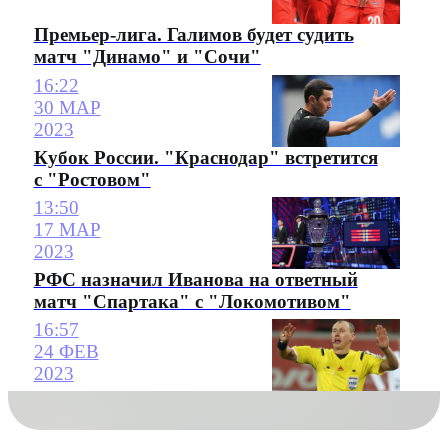
Премьер-лига. Галимов будет судить
матч "Динамо" и "Сочи"
16:22
30 МАР
2023
Кубок России. "Краснодар" встретится
с "Ростовом"
13:50
17 МАР
2023
РФС назначил Иванова на ответный
матч "Спартака" с "Локомотивом"
16:57
24 ФЕВ
2023