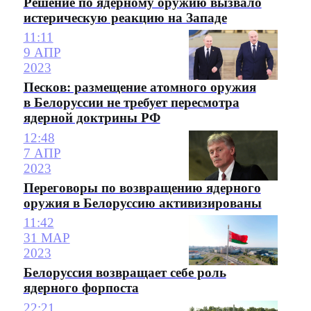
Решение по ядерному оружию вызвало
истерическую реакцию на Западе
11:11
9 АПР
2023
Песков: размещение атомного оружия
в Белоруссии не требует пересмотра
ядерной доктрины РФ
12:48
7 АПР
2023
Переговоры по возвращению ядерного
оружия в Белоруссию активизированы
11:42
31 МАР
2023
Белоруссия возвращает себе роль
ядерного форпоста
22:21