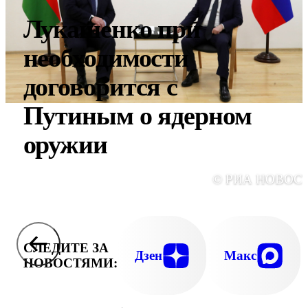
Лукашенко при
необходимости
договорится с
Путиным о ядерном
оружии
© РИА НОВОС
СЛЕДИТЕ ЗА
Дзен
Макс
НОВОСТЯМИ: