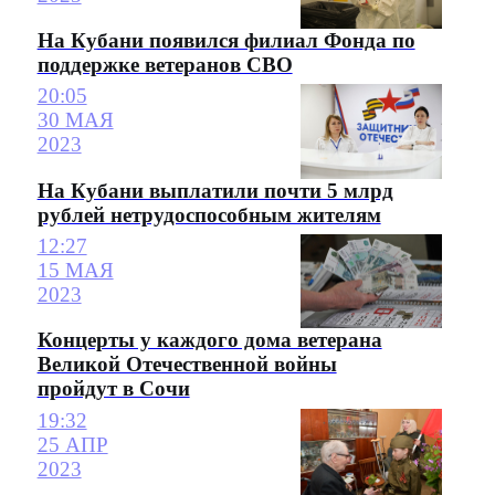
На Кубани появился филиал Фонда по
поддержке ветеранов СВО
20:05
30 МАЯ
2023
На Кубани выплатили почти 5 млрд
рублей нетрудоспособным жителям
12:27
15 МАЯ
2023
Концерты у каждого дома ветерана
Великой Отечественной войны
пройдут в Сочи
19:32
25 АПР
2023