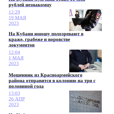
рублей незнакомцу
12:29
19 МАЯ
2023
На Кубани юношу подозревают в
краже, грабеже и воровстве
документов
12:04
1 МАЯ
2023
Мошенник из Красноармейского
района отправится в колонию на три с
половиной года
13:03
26 АПР
2023