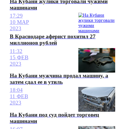
На Кубани жулики торговали чужими
машинами
17:29
10 МАР
2023
В Краснодаре аферист похитил 27
миллионов рублей
11:32
15 ФЕВ
2023
На Кубани мужчина продал машину, а
затем сдал ее в утиль
18:04
11 ФЕВ
2023
На Кубани под суд пойдет торговец
машинами