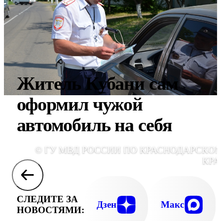
Житель Кубани сам
оформил чужой
автомобиль на себя
© ГУ МВД РОССИИ ПО КРАСНОДАРСКО
КР
СЛЕДИТЕ ЗА
Дзен
Макс
НОВОСТЯМИ: