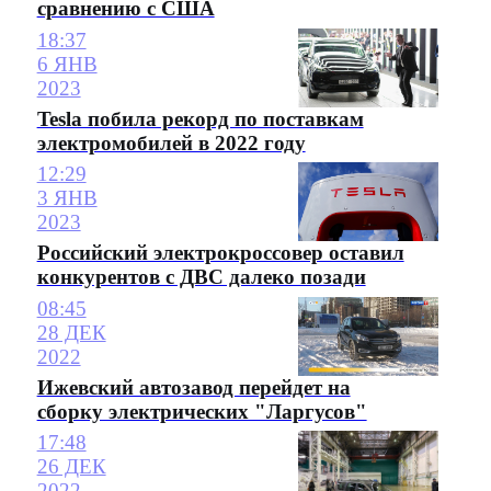
сравнению с США
18:37
6 ЯНВ
2023
Tesla побила рекорд по поставкам
электромобилей в 2022 году
12:29
3 ЯНВ
2023
Российский электрокроссовер оставил
конкурентов с ДВС далеко позади
08:45
28 ДЕК
2022
Ижевский автозавод перейдет на
сборку электрических "Ларгусов"
17:48
26 ДЕК
2022