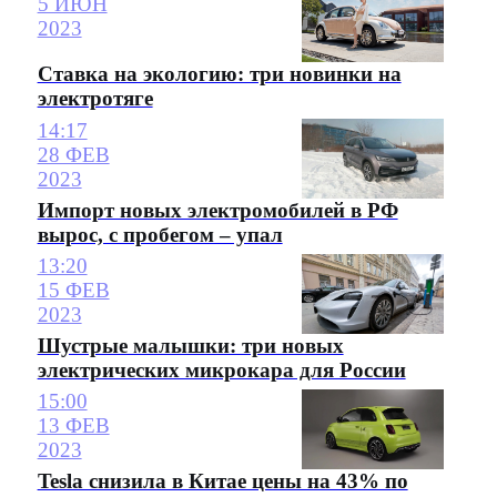
5 ИЮН
2023
Ставка на экологию: три новинки на
электротяге
14:17
28 ФЕВ
2023
Импорт новых электромобилей в РФ
вырос, с пробегом – упал
13:20
15 ФЕВ
2023
Шустрые малышки: три новых
электрических микрокара для России
15:00
13 ФЕВ
2023
Tesla снизила в Китае цены на 43% по