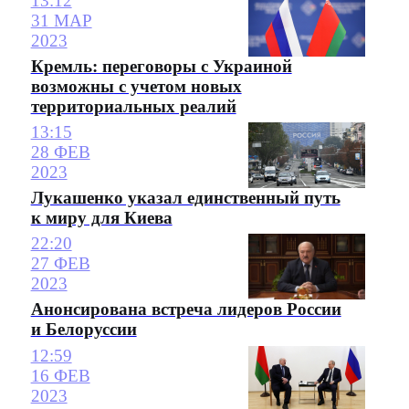
13:12
31 МАР
2023
Кремль: переговоры с Украиной
возможны с учетом новых
территориальных реалий
13:15
28 ФЕВ
2023
Лукашенко указал единственный путь
к миру для Киева
22:20
27 ФЕВ
2023
Анонсирована встреча лидеров России
и Белоруссии
12:59
16 ФЕВ
2023