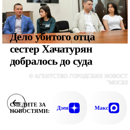
Дело убитого отца
сестер Хачатурян
добралось до суда
© АГЕНТСТВО ГОРОДСКИХ НОВОСТ
"МОСКВ
СЛЕДИТЕ ЗА
Дзен
Макс
НОВОСТЯМИ: