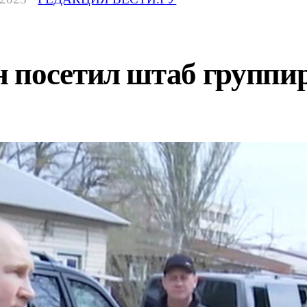
 посетил штаб группи