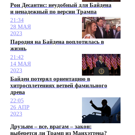
Рон Десантис: неудобный для Байдена
и ненадежный по версии Трампа
21:34
28 МАЯ
2023
Пародия на Байдена воплотилась в
жизнь
21:42
14 МАЯ
2023
Байден потерял ориентацию в
хитросплетениях ветвей фамильного
древа
22:05
26 АПР
2023
Друзьям – все, врагам – закон:
выберется ли Трамп из Манхэттена?