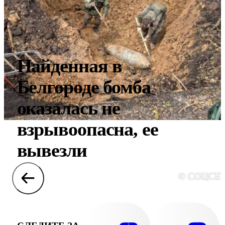
Найденная в
Белгороде бомба
оказалась не
взрывоопасна, ее
вывезли
© СОЦСЕ