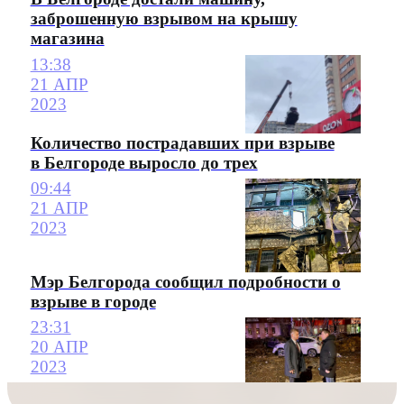
заброшенную взрывом на крышу
магазина
13:38
21 АПР
2023
Количество пострадавших при взрыве
в Белгороде выросло до трех
09:44
21 АПР
2023
Мэр Белгорода сообщил подробности о
взрыве в городе
23:31
20 АПР
2023