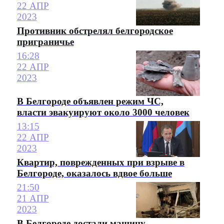
22 АПР
2023
Противник обстрелял белгородское
приграничье
16:28
22 АПР
2023
В Белгороде объявлен режим ЧС,
власти эвакуируют около 3000 человек
13:15
22 АПР
2023
Квартир, поврежденных при взрыве в
Белгороде, оказалось вдвое больше
21:50
21 АПР
2023
В Белгороде достали машину,