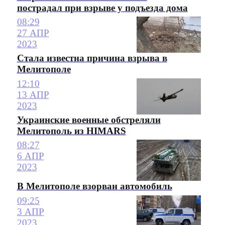
пострадал при взрыве у подъезда дома
08:29
27 АПР
2023
Стала известна причина взрыва в
Мелитополе
12:10
13 АПР
2023
Украинские военные обстреляли
Мелитополь из HIMARS
08:27
6 АПР
2023
В Мелитополе взорван автомобиль
09:25
3 АПР
2023