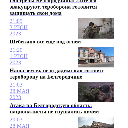
Обстрелы Белгородчины: жителей
эвакуируют, тероборона готовится
защищать свои дома
21:05
3 ИЮН
2023
Шебекино все еще под огнем
21:20
1 ИЮН
2023
Наша земля, не отдадим: как готовят
тероборону на Белгородчине
21:03
28 МАЯ
2023
Атака на Белгородскую область:
националисты не гнушались ничем
20:03
28 МАЯ