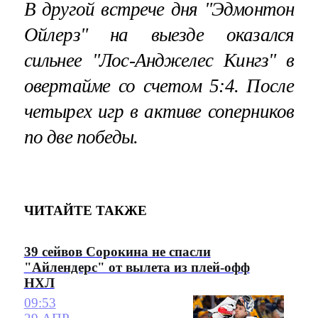
В другой встрече дня "Эдмонтон
Ойлерз" на выезде оказался
сильнее "Лос-Анджелес Кингз" в
овертайме со счетом 5:4. После
четырех игр в активе соперников
по две победы.
ЧИТАЙТЕ ТАКЖЕ
39 сейвов Сорокина не спасли
"Айлендерс" от вылета из плей-офф
НХЛ
09:53