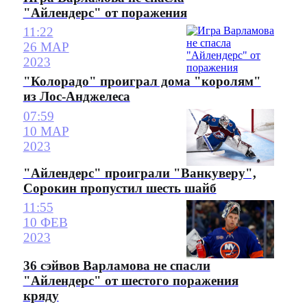
"Айлендерс" от поражения
11:22
26 МАР
2023
"Колорадо" проиграл дома "королям"
из Лос-Анджелеса
07:59
10 МАР
2023
"Айлендерс" проиграли "Ванкуверу",
Сорокин пропустил шесть шайб
11:55
10 ФЕВ
2023
36 сэйвов Варламова не спасли
"Айлендерс" от шестого поражения
кряду