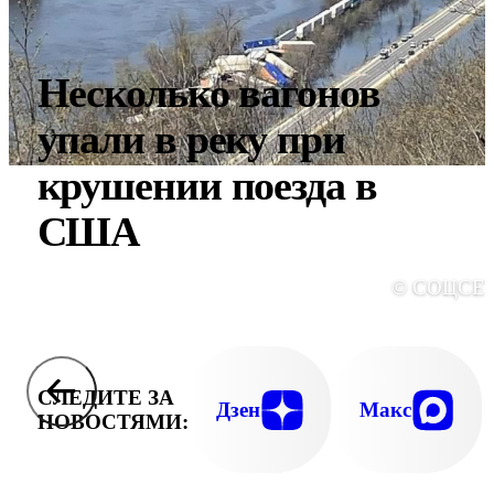
Несколько вагонов
упали в реку при
крушении поезда в
США
© СОЦСЕ
СЛЕДИТЕ ЗА
Дзен
Макс
НОВОСТЯМИ: