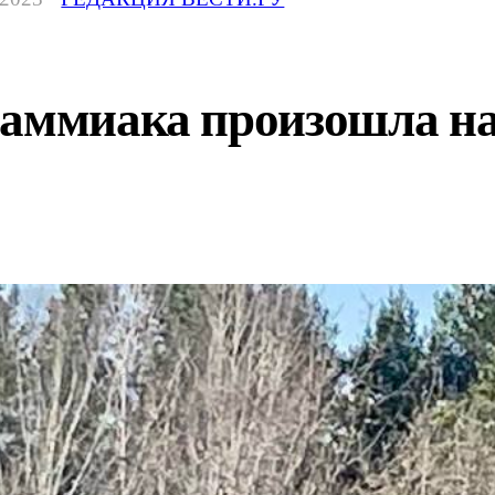
 аммиака произошла н