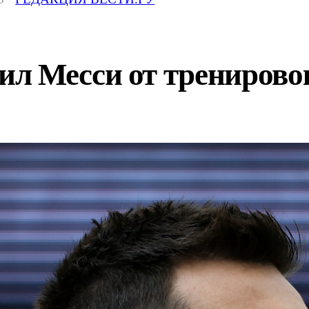
л Месси от тренирово