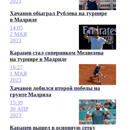
2023
Хачанов обыграл Рублева на турнире
в Мадриде
14:05
2 МАЯ
2023
Карацев стал соперником Медведева
на турнире в Мадриде
16:27
1 МАЯ
2023
Хачанов добился второй победы на
грунте Мадрида
15:39
30 АПР
2023
Карацев вышел в основную сетку