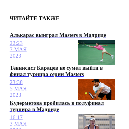
ЧИТАЙТЕ ТАКЖЕ
Алькарас выиграл Masters в Мадриде
22:23
7 МАЯ
2023
Теннисист Карацев не сумел выйти в
финал турнира серии Masters
23:38
5 МАЯ
2023
Кудерметова пробилась в полуфинал
турнира в Мадриде
16:17
3 МАЯ