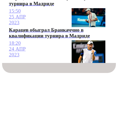
турнира в Мадриде
15:50
25 АПР
2023
Карацев обыграл Бранкаччио в
квалификации турнира в Мадриде
18:20
24 АПР
2023