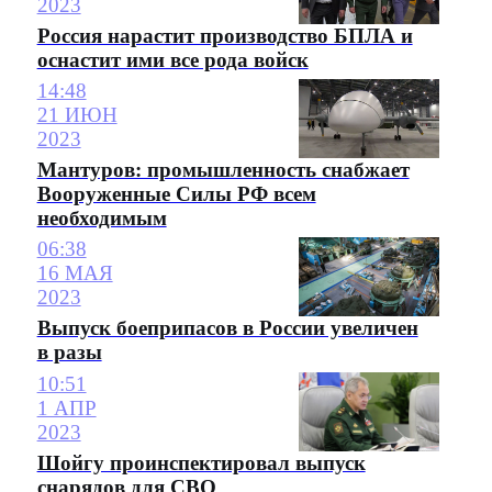
2023
Россия нарастит производство БПЛА и
оснастит ими все рода войск
14:48
21 ИЮН
2023
Мантуров: промышленность снабжает
Вооруженные Силы РФ всем
необходимым
06:38
16 МАЯ
2023
Выпуск боеприпасов в России увеличен
в разы
10:51
1 АПР
2023
Шойгу проинспектировал выпуск
снарядов для СВО