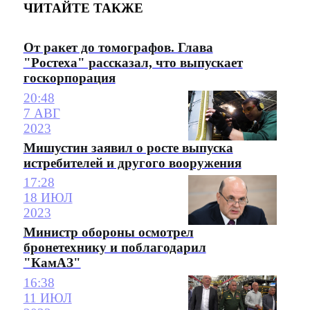
ЧИТАЙТЕ ТАКЖЕ
От ракет до томографов. Глава
"Ростеха" рассказал, что выпускает
госкорпорация
20:48
7 АВГ
2023
Мишустин заявил о росте выпуска
истребителей и другого вооружения
17:28
18 ИЮЛ
2023
Министр обороны осмотрел
бронетехнику и поблагодарил
"КамАЗ"
16:38
11 ИЮЛ