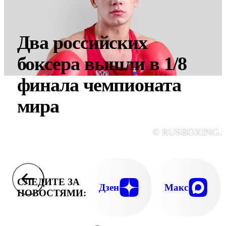
Два российских
боксера вышли в 1/8
финала чемпионата
мира
© RUSBOXING.
СЛЕДИТЕ ЗА
Дзен
Макс
НОВОСТЯМИ: