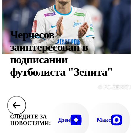
Черчесов
заинтересован в
подписании
футболиста "Зенита"
© FC-ZENIT.
СЛЕДИТЕ ЗА
Дзен
Макс
НОВОСТЯМИ: