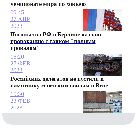
чемпионате мира по хоккею
09:45
27 АПР
2023
Посольство РФ в Берлине назвало
провокацию с танком "полным
провалом"
16:20
27 ФЕВ
2023
Российских делегатов не пустили к
памятнику советским воинам в Вене
15:30
23 ФЕВ
2023