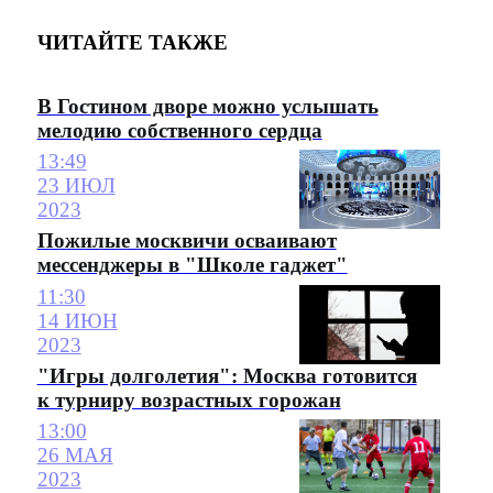
ЧИТАЙТЕ ТАКЖЕ
В Гостином дворе можно услышать
мелодию собственного сердца
13:49
23 ИЮЛ
2023
Пожилые москвичи осваивают
мессенджеры в "Школе гаджет"
11:30
14 ИЮН
2023
"Игры долголетия": Москва готовится
к турниру возрастных горожан
13:00
26 МАЯ
2023