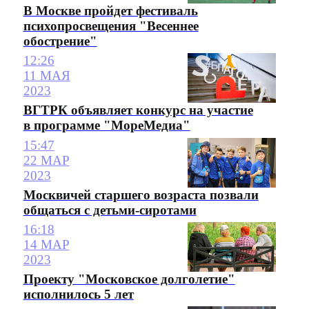
В Москве пройдет фестиваль
психопросвещения "Весеннее
обострение"
12:26
11 МАЯ
2023
ВГТРК объявляет конкурс на участие
в программе "МореМедиа"
15:47
22 МАР
2023
Москвичей старшего возраста позвали
общаться с детьми-сиротами
16:18
14 МАР
2023
Проекту "Московское долголетие"
исполнилось 5 лет