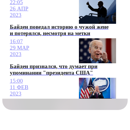
22:05
26 АПР
2023
Байден поведал историю о чужой жене
и потерялся, несмотря на метки
16:07
29 МАР
2023
Байден признался, что думает при
упоминании "президента США"
15:00
11 ФЕВ
2023