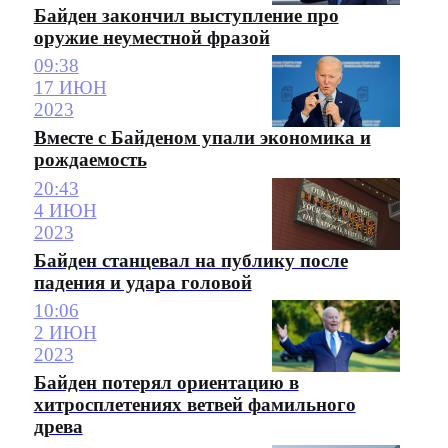
Байден закончил выступление про
оружие неуместной фразой
09:38
17 ИЮН
2023
Вместе с Байденом упали экономика и
рождаемость
20:43
4 ИЮН
2023
Байден станцевал на публику после
падения и удара головой
10:06
2 ИЮН
2023
Байден потерял ориентацию в
хитросплетениях ветвей фамильного
древа