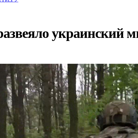
азвеяло украинский м