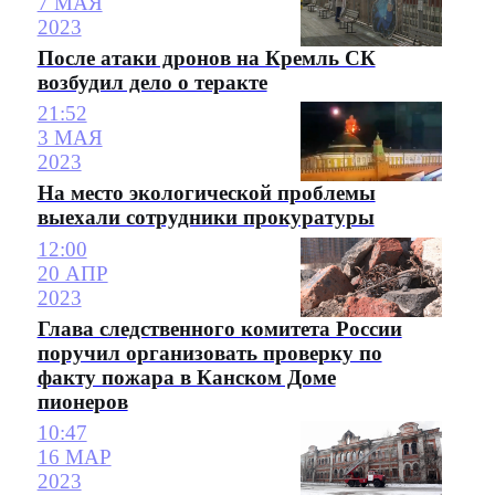
7 МАЯ
2023
После атаки дронов на Кремль СК
возбудил дело о теракте
21:52
3 МАЯ
2023
На место экологической проблемы
выехали сотрудники прокуратуры
12:00
20 АПР
2023
Глава следственного комитета России
поручил организовать проверку по
факту пожара в Канском Доме
пионеров
10:47
16 МАР
2023