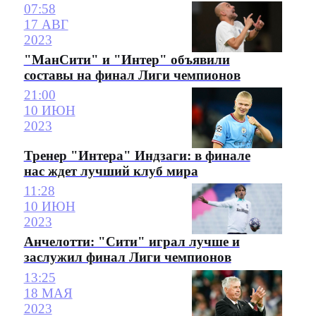
07:58
17 АВГ
2023
"МанСити" и "Интер" объявили
составы на финал Лиги чемпионов
21:00
10 ИЮН
2023
Тренер "Интера" Индзаги: в финале
нас ждет лучший клуб мира
11:28
10 ИЮН
2023
Анчелотти: "Сити" играл лучше и
заслужил финал Лиги чемпионов
13:25
18 МАЯ
2023