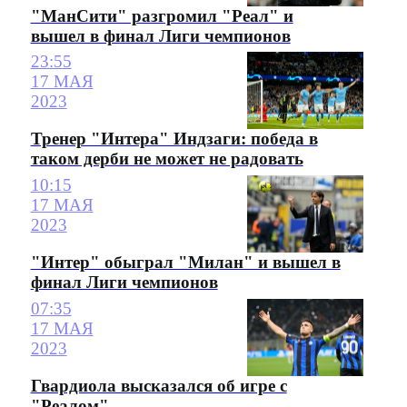
"МанСити" разгромил "Реал" и
вышел в финал Лиги чемпионов
23:55
17 МАЯ
2023
Тренер "Интера" Индзаги: победа в
таком дерби не может не радовать
10:15
17 МАЯ
2023
"Интер" обыграл "Милан" и вышел в
финал Лиги чемпионов
07:35
17 МАЯ
2023
Гвардиола высказался об игре с
"Реалом"