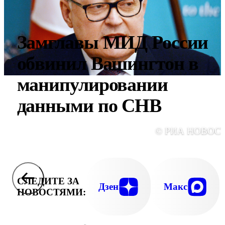
Замглавы МИД России
обвинил Вашингтон в
манипулировании
данными по СНВ
© РИА НОВОС
СЛЕДИТЕ ЗА
Дзен
Макс
НОВОСТЯМИ: