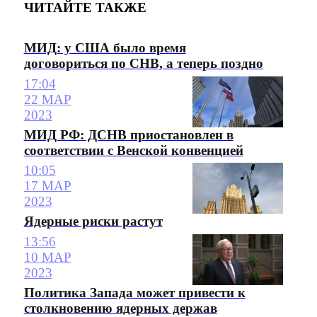
ЧИТАЙТЕ ТАКЖЕ
МИД: у США было время
договориться по СНВ, а теперь поздно
17:04
22 МАР
2023
МИД РФ: ДСНВ приостановлен в
соответствии с Венской конвенцией
10:05
17 МАР
2023
Ядерные риски растут
13:56
10 МАР
2023
Политика Запада может привести к
столкновению ядерных держав