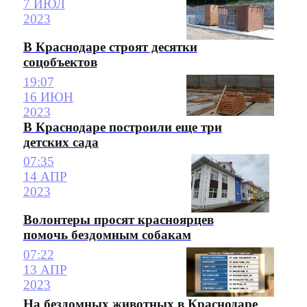
7 ИЮЛ
2023
В Краснодаре строят десятки
соцобъектов
19:07
16 ИЮН
2023
В Краснодаре построили еще три
детских сада
07:35
14 АПР
2023
Волонтеры просят красноярцев
помочь бездомным собакам
07:22
13 АПР
2023
На бездомных животных в Краснодаре